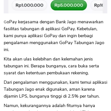
2. Resiko Integrasi dengan GoPay
3. Tidak Ada Fasilitas Kantong
4. Hanya Untuk Transaksi
5. Tidak Bisa Membuat 2 akun Jago (Jago
GoPay kerjasama dengan Bank Jago menawarkan
dan Jago Syariah)
fasilitas tabungan di aplikasi GoPay. Kebetulan,
6. Wajib Aktivasi Video Call
kami punya aplikasi GoPay dan ingin berbagi
pengalaman menggunakan GoPay Tabungan Jago
ini.
Kita akan ulas kelebihan dan kelemahan jenis
tabungan ini. Berapa bunganya, cara buka serta
syarat dan ketentuan pembukaan rekening.
Dari pengalaman menggunakan, kami temui aplikasi
Tabungan Jago enak digunakan, aman karena
dijamin LPS, bunganya tinggi di 2.5% per tahun.
Namun, kekurangannya adalah fiturnya hanya