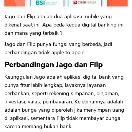
4. Top Up E-Money
5. Transfer Luar Negeri
6. Layanan PPOB
Jago dan Flip adalah dua aplikasi mobile yang
7. Layanan Refund dan Claim
dikenal saat ini. Apa beda kedua digital banking ini
Kelemahan Flip
dan mana yang terbaik ?
1. Proses Transfer Ribet
Jago dan Flip punya fungsi yang berbeda, jadi
2. Tidak Bisa Tahu Nama Pemilik Rekening
Tujuan
perbandingan tidak apple to apple.
3. Tidak Selamanya Gratis
Perbandingan Jago dan Flip
4. Maksimum Transfer Gratis per Hari
Dibatasi
5. Sudah ada BI Fast yang Fee Rp 2,500
Keunggulan Jago adalah aplikasi digital bank yang
6. Negara Tujuan Transfer ke Luar Negeri
punya fitur lebih lengkap, layaknya layanan
Terbatas
perbankan, seperti rekening simpanan, pinjaman,
investasi, valas, pembayaran. Kelebihannya adalah
adalah bunga yang diperoleh jika menyimpan uang
di aplikasi, sementara Flip tidak membayar bunga
karena memang bukan bank.