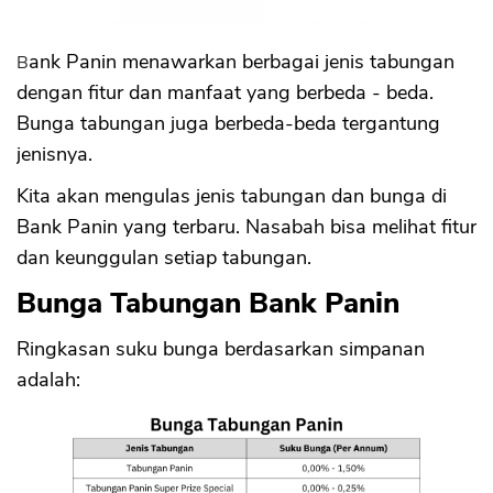
Fitur Simpanan Pelajar
Manfaat Simpanan Pelajar
7. Tabungan Rencana
Bank Panin menawarkan berbagai jenis tabungan
Fitur Tabungan Rencana
dengan fitur dan manfaat yang berbeda - beda.
Suku bunga
Bunga tabungan juga berbeda-beda tergantung
Manfaat Tabungan Rencana
jenisnya.
8. Tabungan RDN Panin
Kita akan mengulas jenis tabungan dan bunga di
Fitur Tabungan RDN Panin
Suku bunga
Bank Panin yang terbaru. Nasabah bisa melihat fitur
Manfaat Tabungan RDN Panin
dan keunggulan setiap tabungan.
9. Pan Dollar
Bunga Tabungan Bank Panin
Fitur Pan Dollar
Suku bunga
Ringkasan suku bunga berdasarkan simpanan
Manfaat Pan Dollar
10. Deposito Panin
adalah:
Fitur Deposito Panin
Suku bunga
Manfaat Deposito Panin