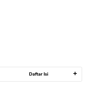
Daftar Isi
Apa Itu Tabungan Mandiri
SiMakmur
Syarat Buka Rekening Tabungan