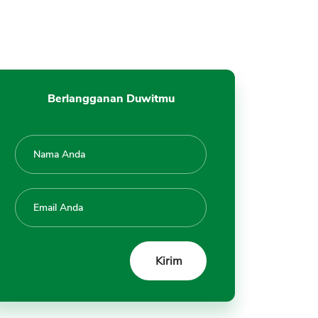
Tabungan Mandiri SiMakmur
Pertanyaan Umum
Berlangganan Duwitmu