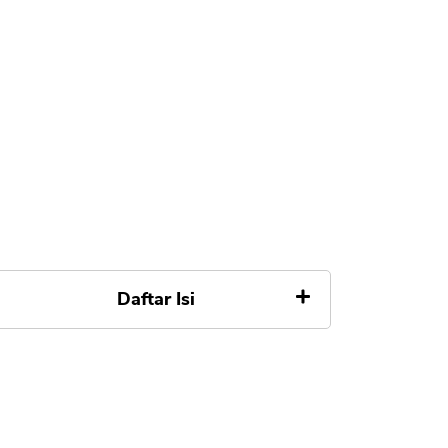
Daftar Isi
Apa Itu TabunganMU Mandiri
Syarat Buka TabunganMU
Mandiri