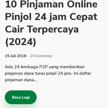
10 Pinjaman Online
Sekuritas Saham
Pinjol 24 jam Cepat
Bank Digital
Crypto
Cair Terpercaya
Assets Crypto
(2024)
Exchange
Asuransi
15 Juli 2018
29
Komentar
Asuransi Jiwa
Ada 24 lembaga P2P yang memberikan
Asuransi Kesehatan
pinjaman dana tunai pinjol 24 jam. Ini daftar
Asuransi Syariah
pinjaman dana...
Baca Lagi