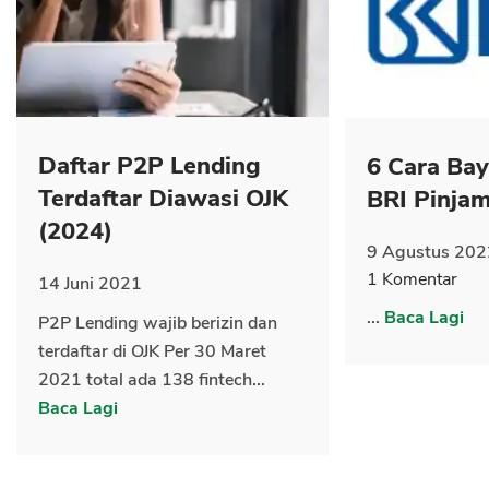
Daftar P2P Lending
6 Cara Ba
CANCEL
OK
Terdaftar Diawasi OJK
BRI Pinja
(2024)
9 Agustus 202
1 Komentar
14 Juni 2021
...
Baca Lagi
P2P Lending wajib berizin dan
terdaftar di OJK Per 30 Maret
2021 total ada 138 fintech...
Baca Lagi