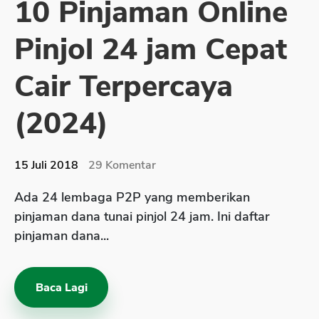
10 Pinjaman Online
Sekuritas Saham
Pinjol 24 jam Cepat
Bank Digital
Crypto
Cair Terpercaya
Assets Crypto
(2024)
Exchange
Asuransi
15 Juli 2018
29
Komentar
Asuransi Jiwa
Ada 24 lembaga P2P yang memberikan
Asuransi Kesehatan
pinjaman dana tunai pinjol 24 jam. Ini daftar
Asuransi Syariah
pinjaman dana...
Baca Lagi