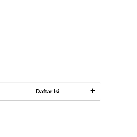
Daftar Isi
Apa itu Menjadi Blogger dan
Blogging
Cara dan Tips Buat Blogger