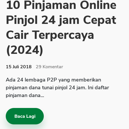
10 Pinjaman Online
Sekuritas Saham
Pinjol 24 jam Cepat
Bank Digital
Crypto
Cair Terpercaya
Assets Crypto
(2024)
Exchange
Asuransi
15 Juli 2018
29
Komentar
Asuransi Jiwa
Ada 24 lembaga P2P yang memberikan
Asuransi Kesehatan
pinjaman dana tunai pinjol 24 jam. Ini daftar
Asuransi Syariah
pinjaman dana...
Baca Lagi