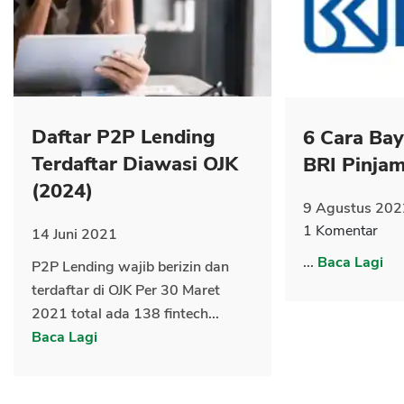
Daftar P2P Lending
6 Cara Ba
CANCEL
OK
Terdaftar Diawasi OJK
BRI Pinja
(2024)
9 Agustus 202
1 Komentar
14 Juni 2021
...
Baca Lagi
P2P Lending wajib berizin dan
terdaftar di OJK Per 30 Maret
2021 total ada 138 fintech...
Baca Lagi