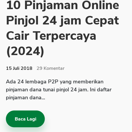
10 Pinjaman Online
Sekuritas Saham
Pinjol 24 jam Cepat
Bank Digital
Crypto
Cair Terpercaya
Assets Crypto
(2024)
Exchange
Asuransi
15 Juli 2018
29
Komentar
Asuransi Jiwa
Ada 24 lembaga P2P yang memberikan
Asuransi Kesehatan
pinjaman dana tunai pinjol 24 jam. Ini daftar
Asuransi Syariah
pinjaman dana...
Baca Lagi