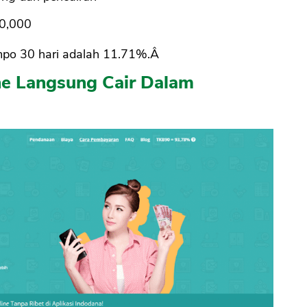
70,000
CANCEL
OK
mpo 30 hari adalah 11.71%.Â
ne Langsung Cair Dalam