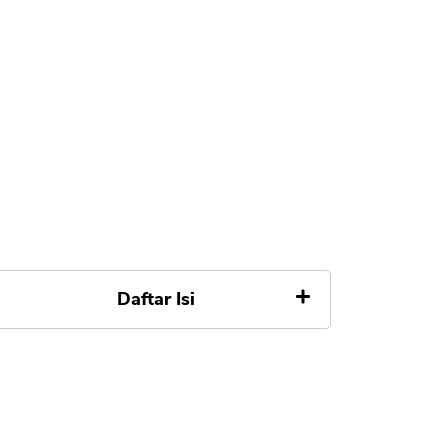
Daftar Isi
1. Kredivo Cicilan Tanpa DP
Tanpa Kartu Kredit
2. Indodana Pinjaman Online