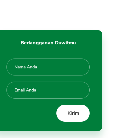
15. Cicil
16. Pinjam Yuk
17. EasyCash
18. UangMe
19. Kredit Pintar Pinjaman Tanpa
Berlangganan Duwitmu
Kartu Kredit
20. UKU Pinjaman Online LinkAja
Syarat KTP Saja
21. Reliance Syariah Online
22. Ada Modal
23. BantuSaku
24. Kredito