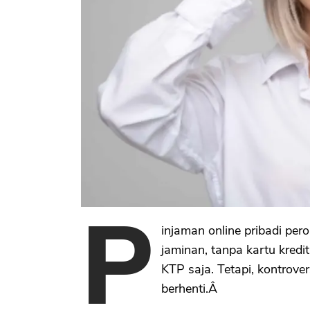
P
injaman online pribadi pe
jaminan, tanpa kartu kred
KTP saja. Tetapi, kontrover
berhenti.Â