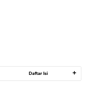
Daftar Isi
Trik Pengajuan Pinjaman Online
Pribadi di ACC
#1 Wajib Unduh Aplikasi