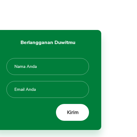
Daftar Pinjaman Online Pribadi
Perorangan
#1 Pinjam Yuk
#2 TunaiKita
#3 OVO PayLater
Berlangganan Duwitmu
#4 Shopee PayLater
#5 Traveloka PayLater
#6 Ada Modal
#7 BantuSaku
#8 KlikKami
#9 Finplus
Cara Menghapus Data Pribadi
Kesimpulan