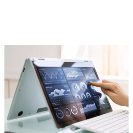
Sekuritas Saham
Bank Digital
Crypto
Assets Crypto
Exchange
Asuransi
Asuransi Jiwa
Asuransi Kesehatan
Asuransi Syariah