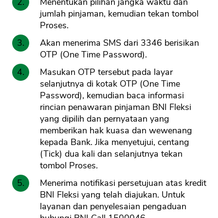
Menentukan pilihan jangka waktu dan
jumlah pinjaman, kemudian tekan tombol
Proses.
Akan menerima SMS dari 3346 berisikan
OTP (One Time Password).
Masukan OTP tersebut pada layar
selanjutnya di kotak OTP (One Time
Password), kemudian baca informasi
CANCEL
OK
rincian penawaran pinjaman BNI Fleksi
yang dipilih dan pernyataan yang
memberikan hak kuasa dan wewenang
kepada Bank. Jika menyetujui, centang
(Tick) dua kali dan selanjutnya tekan
tombol Proses.
Menerima notifikasi persetujuan atas kredit
BNI Fleksi yang telah diajukan. Untuk
layanan dan penyelesaian pengaduan
hubungi BNI Call 1500046.