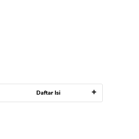
Daftar Isi
Apa itu Gagal Bayar Bukalapak
PayLater
Resiko Galbay Bukalapak