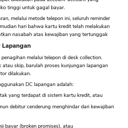
iko tinggi untuk gagal bayar.
CANCEL
OK
n, melalui metode telepon ini, seluruh reminder
emudian hari bahwa kartu kredit telah melakukan
tkan nasabah atas kewajiban yang tertunggak
r Lapangan
enagihan melalui telepon di desk collection.
 atau skip, barulah proses kunjungan lapangan
tor dilakukan.
nggunakan DC lapangan adalah:
tak yang terdapat di sistem kartu kredit, atau
amun debitur cenderung menghindar dari kewajiban
nji bayar (broken promises), atau