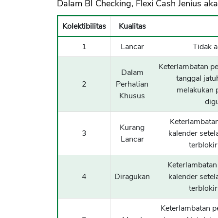
Dalam BI Checking, Flexi Cash Jenius akan
Kolektibilitas
Kualitas
1
Lancar
Tidak 
Keterlambatan pe
Dalam
tanggal jatu
2
Perhatian
melakukan p
Khusus
dig
Keterlambatan
Kurang
3
kalender setel
Lancar
terbloki
Keterlambatan 
4
Diragukan
kalender setel
terbloki
Keterlambatan pe