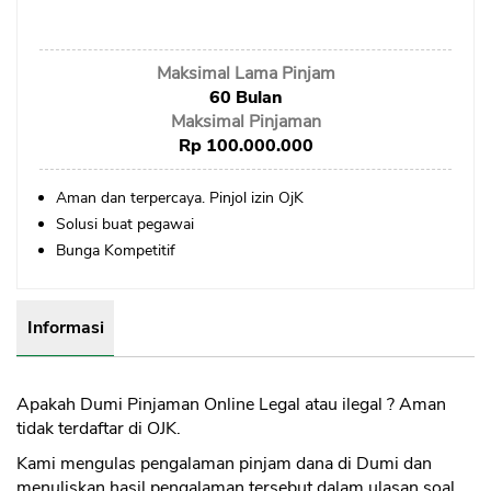
Sekuritas Saham
Bank Digital
Maksimal Lama Pinjam
Crypto
60 Bulan
Maksimal Pinjaman
Assets Crypto
Rp 100.000.000
Exchange
Aman dan terpercaya. Pinjol izin OjK
Solusi buat pegawai
Asuransi
Bunga Kompetitif
Asuransi Jiwa
Asuransi Kesehatan
Informasi
Asuransi Syariah
Apakah Dumi Pinjaman Online Legal atau ilegal ? Aman
tidak terdaftar di OJK.
Kami mengulas pengalaman pinjam dana di Dumi dan
menuliskan hasil pengalaman tersebut dalam ulasan soal