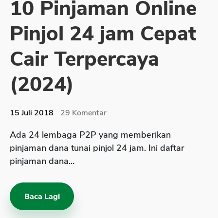
10 Pinjaman Online
Sekuritas Saham
Pinjol 24 jam Cepat
Bank Digital
Crypto
Cair Terpercaya
Assets Crypto
(2024)
Exchange
Asuransi
15 Juli 2018
29
Komentar
Asuransi Jiwa
Ada 24 lembaga P2P yang memberikan
Asuransi Kesehatan
pinjaman dana tunai pinjol 24 jam. Ini daftar
Asuransi Syariah
pinjaman dana...
Baca Lagi