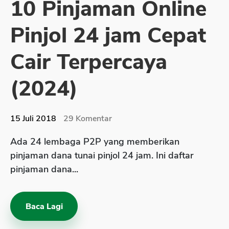
10 Pinjaman Online
Sekuritas Saham
Pinjol 24 jam Cepat
Bank Digital
Crypto
Cair Terpercaya
Assets Crypto
(2024)
Exchange
Asuransi
15 Juli 2018
29
Komentar
Asuransi Jiwa
Ada 24 lembaga P2P yang memberikan
Asuransi Kesehatan
pinjaman dana tunai pinjol 24 jam. Ini daftar
Asuransi Syariah
pinjaman dana...
Baca Lagi