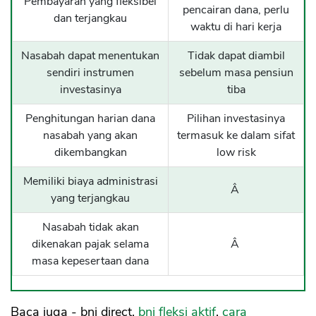
Pembayaran yang fleksibel
pencairan dana, perlu
dan terjangkau
waktu di hari kerja
Nasabah dapat menentukan
Tidak dapat diambil
sendiri instrumen
sebelum masa pensiun
investasinya
tiba
Penghitungan harian dana
Pilihan investasinya
nasabah yang akan
termasuk ke dalam sifat
dikembangkan
low risk
Memiliki biaya administrasi
Â
yang terjangkau
Nasabah tidak akan
dikenakan pajak selama
Â
masa kepesertaan dana
Baca juga - bni direct,
bni fleksi aktif
,
cara