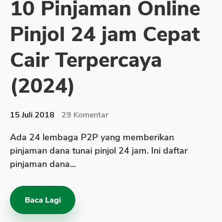
10 Pinjaman Online
Sekuritas Saham
Pinjol 24 jam Cepat
Bank Digital
Crypto
Cair Terpercaya
Assets Crypto
(2024)
Exchange
Asuransi
15 Juli 2018
29
Komentar
Asuransi Jiwa
Ada 24 lembaga P2P yang memberikan
Asuransi Kesehatan
pinjaman dana tunai pinjol 24 jam. Ini daftar
Asuransi Syariah
pinjaman dana...
Baca Lagi