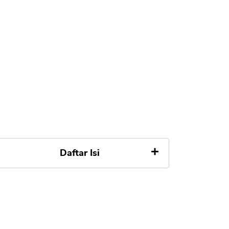
Daftar Isi
Apa itu Shopee PayLater
A. Kelebihan Shopee PayLater
B. Kekurangan Shopee