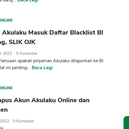
a uang...
Baca Lagi
ONLINE
Akulaku Masuk Daftar Blacklist BI
ng, SLIK OJK
r 2022
0
Komentar
tanyaan apakah pinjaman Akulaku dilaporkan ke BI
l ini penting...
Baca Lagi
ONLINE
apus Akun Akulaku Online dan
nen
 2022
0
Komentar
gi