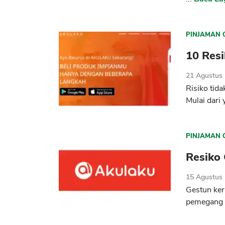
PINJAMAN 
10 Res
21 Agustus
Risiko ti
Mulai dari 
PINJAMAN 
Resiko 
15 Agustus
Gestun ker
pemegang p