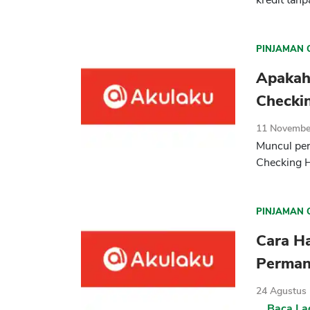
kredit tanp
PINJAMAN 
Apakah 
Checki
11 Novembe
Muncul per
Checking Ha
PINJAMAN 
Cara H
Perma
24 Agustus
...
Baca La