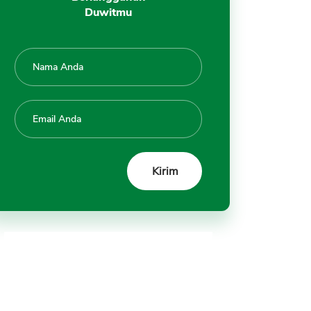
Duwitmu