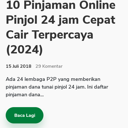
10 Pinjaman Online
Sekuritas Saham
Pinjol 24 jam Cepat
Bank Digital
Crypto
Cair Terpercaya
Assets Crypto
(2024)
Exchange
Asuransi
15 Juli 2018
29
Komentar
Asuransi Jiwa
Ada 24 lembaga P2P yang memberikan
Asuransi Kesehatan
pinjaman dana tunai pinjol 24 jam. Ini daftar
Asuransi Syariah
pinjaman dana...
Baca Lagi