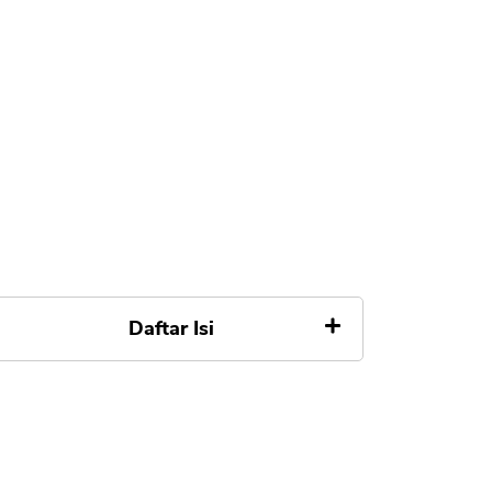
Daftar Isi
Keuangan dan kesuksesan tak
mengenal batas
Program Loyalitas FBS