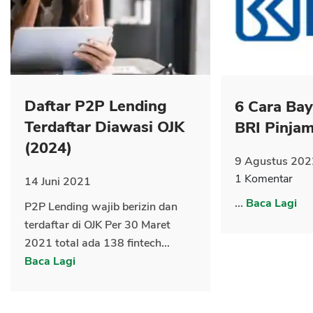
Daftar P2P Lending
6 Cara Ba
Terdaftar Diawasi OJK
BRI Pinja
CANCEL
OK
(2024)
9 Agustus 202
1 Komentar
14 Juni 2021
...
Baca Lagi
P2P Lending wajib berizin dan
terdaftar di OJK Per 30 Maret
2021 total ada 138 fintech...
Baca Lagi