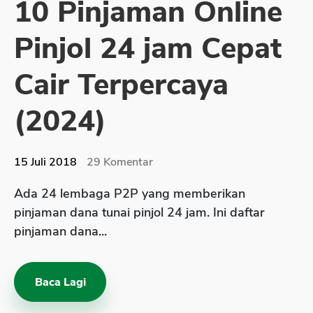
10 Pinjaman Online
Sekuritas Saham
Pinjol 24 jam Cepat
Bank Digital
Crypto
Cair Terpercaya
Assets Crypto
(2024)
Exchange
Asuransi
15 Juli 2018
29
Komentar
Asuransi Jiwa
Ada 24 lembaga P2P yang memberikan
Asuransi Kesehatan
pinjaman dana tunai pinjol 24 jam. Ini daftar
Asuransi Syariah
pinjaman dana...
Baca Lagi