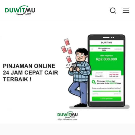
Tabungan
Reksadana
Emas
Saham
Bitcoin
Pengeluaran
Asuransi
Rencana Keuangan