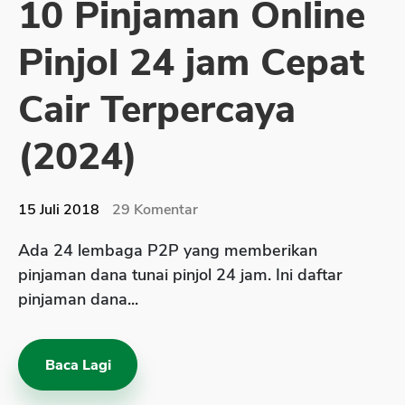
10 Pinjaman Online
Kartu Kredit
Pinjol 24 jam Cepat
KPR
KTA
Cair Terpercaya
Pinjaman Online
(2024)
Pinjaman
15 Juli 2018
29
Komentar
Kartu Kredit
Ada 24 lembaga P2P yang memberikan
KTA
pinjaman dana tunai pinjol 24 jam. Ini daftar
KPR
pinjaman dana...
Kredit Usaha
Pinjaman Online
Baca Lagi
Broker Forex