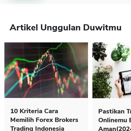
Sekuritas Saham
Bank Digital
Crypto
Artikel Unggulan Duwitmu
Assets Crypto
Exchange
Asuransi
Asuransi Jiwa
Asuransi Kesehatan
Asuransi Syariah
10 Kriteria Cara
Pastikan T
Memilih Forex Brokers
Onlinemu 
Trading Indonesia
Aman(202