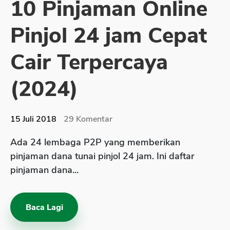
10 Pinjaman Online
Sekuritas Saham
Pinjol 24 jam Cepat
Bank Digital
Crypto
Cair Terpercaya
Assets Crypto
(2024)
Exchange
Asuransi
15 Juli 2018
29
Komentar
Asuransi Jiwa
Ada 24 lembaga P2P yang memberikan
Asuransi Kesehatan
pinjaman dana tunai pinjol 24 jam. Ini daftar
Asuransi Syariah
pinjaman dana...
Baca Lagi