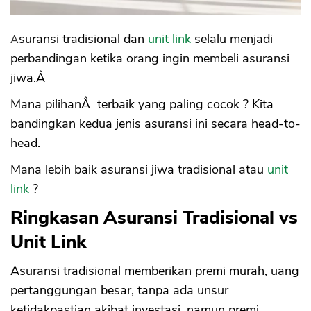
3. Potongan Biaya
4. Bisa Beli Produk Investasi Sama,
Langsung di Reksadana, dengan Biaya
Asuransi tradisional dan
unit link
selalu menjadi
Lebih Murah
perbandingan ketika orang ingin membeli asuransi
5. Nett Hasil Return Investasi Kecil
jiwa.Â
6. Seolah - Olah Cuti Premi, Hanya Bayar
10 Tahun, Padahal Tidak
Mana pilihanÂ terbaik yang paling cocok ? Kita
7. Seolah - Olah Premi Unit Link Tetap,
Padahal Tidak
bandingkan kedua jenis asuransi ini secara head-to-
8. Menghadapi Resiko Investasi
head.
9. Harus Paham Instrumen Investasi
10. Proposal Unit Link soal Kinerja
Mana lebih baik asuransi jiwa tradisional atau
unit
Investasi Tidak Mencerminkan Kondisi
link
?
Nyata
Tabel Perbandingan Asuransi Tradisional
Ringkasan Asuransi Tradisional vs
dan Asuransi Unit Link
Unit Link
1. Premi
2. Nilai Tunai
Asuransi tradisional memberikan premi murah, uang
3. Uang Pertanggungan (UP)
4. Resiko Investasi
pertanggungan besar, tanpa ada unsur
5. Potongan Biaya
ketidakpastian akibat investasi, namun premi