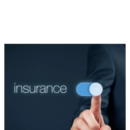
Sekuritas Saham
Bank Digital
Crypto
Assets Crypto
Exchange
Asuransi
Asuransi Jiwa
Asuransi Kesehatan
Asuransi Syariah