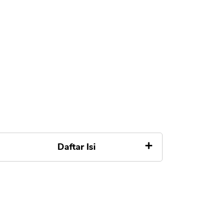
Daftar Isi
1. Sudah Punya Investasi
Terpisah
2. Premi Mahal