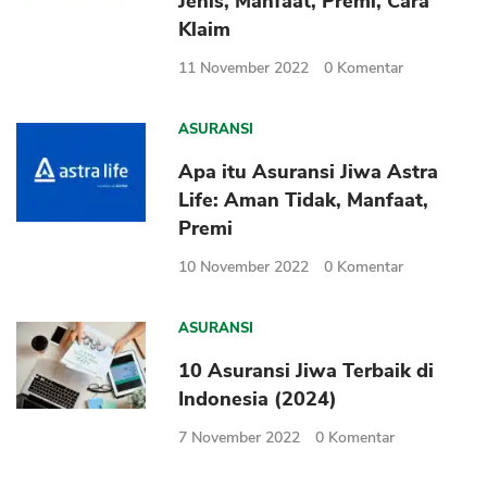
Jenis, Manfaat, Premi, Cara
Sekuritas Saham
Klaim
Bank Digital
11 November 2022
0
Komentar
Crypto
ASURANSI
Assets Crypto
Apa itu Asuransi Jiwa Astra
Exchange
Life: Aman Tidak, Manfaat,
Asuransi
Premi
10 November 2022
0
Komentar
Asuransi Jiwa
Asuransi Kesehatan
ASURANSI
Asuransi Syariah
10 Asuransi Jiwa Terbaik di
Indonesia (2024)
7 November 2022
0
Komentar