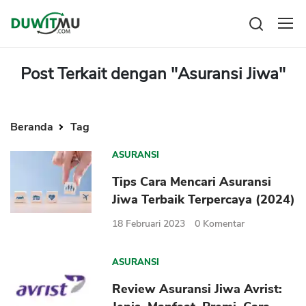
Tabungan
Reksadana
Post Terkait dengan "Asuransi Jiwa"
Emas
Pengeluaran
Saham
Asuransi
Kartu Kredit
Beranda
Tag
Bitcoin
Rencana Keuangan
KPR
Investasi
Pinjaman
ASURANSI
Mengelola keuangan
KTA
Tips Cara Mencari Asuransi
Kartu Kredit
Pinjaman Online
Jiwa Terbaik Terpercaya (2024)
KTA
Hutang
18 Februari 2023
0
Komentar
KPR
Kredit Usaha
ASURANSI
Pinjaman Online
Review Asuransi Jiwa Avrist:
Broker Forex