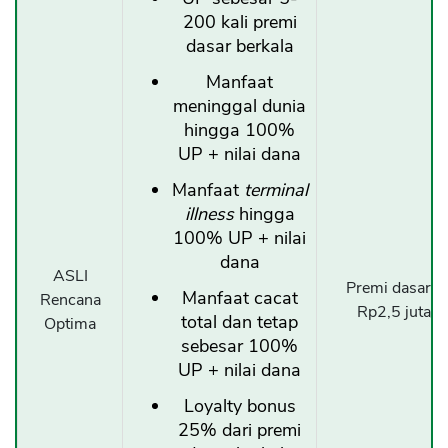
200 kali premi
dasar berkala
Manfaat
meninggal dunia
hingga 100%
UP + nilai dana
Manfaat
terminal
illness
hingga
100% UP + nilai
dana
ASLI
Premi dasar b
Manfaat cacat
Rencana
Rp2,5 juta/b
total dan tetap
Optima
sebesar 100%
UP + nilai dana
Loyalty bonus
25% dari premi