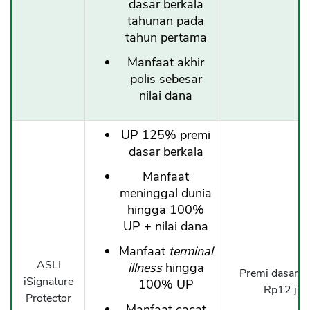
dasar berkala
tahunan pada
tahun pertama
Manfaat akhir
polis sebesar
nilai dana
UP 125% premi
dasar berkala
Manfaat
meninggal dunia
hingga 100%
UP + nilai dana
Manfaat
terminal
ASLI
illness
hingga
Premi dasar b
iSignature
100% UP
Rp12 jut
Protector
Manfaat cacat