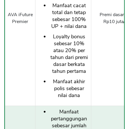
Manfaat cacat
total dan tetap
AVA iFuture
Premi dasar b
sebesar 100%
Premier
Rp10 juta/b
UP + nilai dana
Loyalty bonus
sebesar 10%
atau 20% per
tahun dari premi
dasar berkata
tahun pertama
Manfaat akhir
polis sebesar
nilai dana
Manfaat
pertanggungan
sebesar jumlah