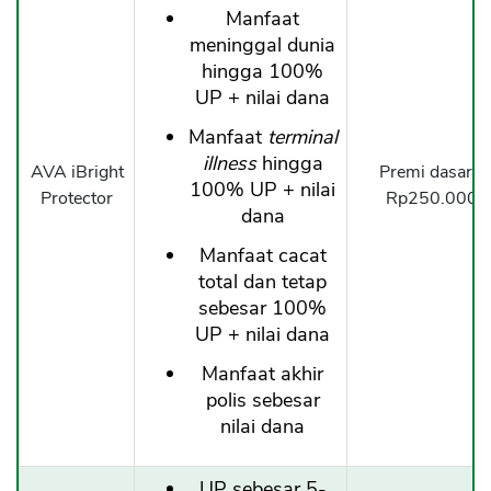
Manfaat
meninggal dunia
hingga 100%
UP + nilai dana
Manfaat
terminal
illness
hingga
AVA iBright
Premi dasar b
100% UP + nilai
Protector
Rp250.000/b
dana
Manfaat cacat
total dan tetap
sebesar 100%
UP + nilai dana
Manfaat akhir
polis sebesar
nilai dana
UP sebesar 5-