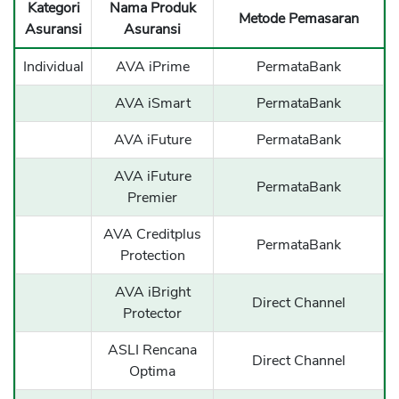
Kategori
Nama Produk
Metode Pemasaran
Asuransi
Asuransi
Individual
AVA iPrime
PermataBank
AVA iSmart
PermataBank
AVA iFuture
PermataBank
AVA iFuture
PermataBank
Premier
AVA Creditplus
PermataBank
Protection
AVA iBright
Direct Channel
Protector
ASLI Rencana
Direct Channel
Optima