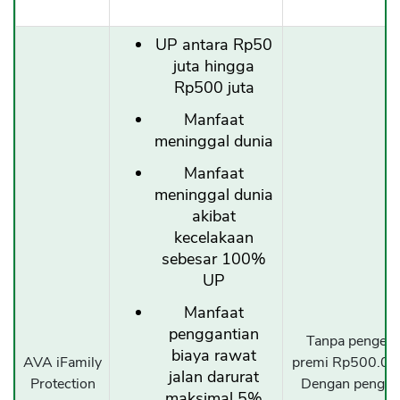
UP antara Rp50
juta hingga
Rp500 juta
Manfaat
meninggal dunia
Manfaat
meninggal dunia
akibat
kecelakaan
sebesar 100%
UP
Manfaat
penggantian
Tanpa pengemb
biaya rawat
AVA iFamily
premi Rp500.000
jalan darurat
Protection
Dengan pengem
maksimal 5%