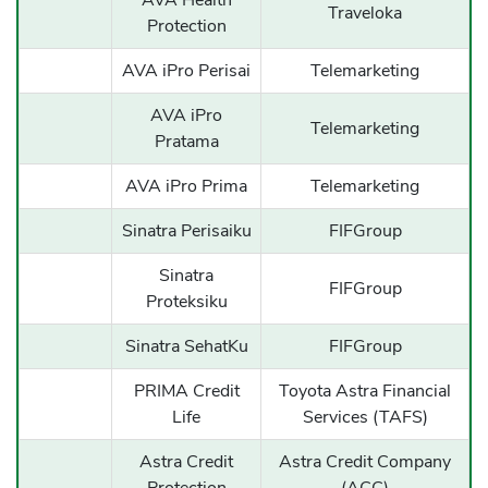
AVA Health
Traveloka
Protection
AVA iPro Perisai
Telemarketing
AVA iPro
Telemarketing
Pratama
AVA iPro Prima
Telemarketing
Sinatra Perisaiku
FIFGroup
Sinatra
FIFGroup
Proteksiku
Sinatra SehatKu
FIFGroup
PRIMA Credit
Toyota Astra Financial
Life
Services (TAFS)
Astra Credit
Astra Credit Company