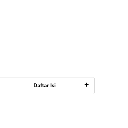
Daftar Isi
1. Unduh Aplikasi Broker
Sekuritas
2. Buka Rekening Saham