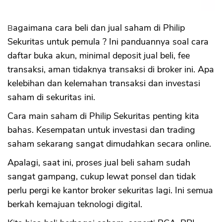
Saham
5. Komisi Fee Bersaing
6.Data untukÂ Analisa Fundamental dan
Bagaimana cara beli dan jual saham di Philip
Teknikal Gratis
Sekuritas untuk pemula ? Ini panduannya soal cara
Kelemahan Philip Sekuritas
daftar buka akun, minimal deposit jual beli, fee
1. Aplikasi Online Lambat
2. Masih Ada Bug di Aplikasi Philip
transaksi, aman tidaknya transaksi di broker ini. Apa
Sekuritas
kelebihan dan kelemahan transaksi dan investasi
Tanya Jawab
saham di sekuritas ini.
Cara main saham di Philip Sekuritas penting kita
bahas. Kesempatan untuk investasi dan trading
saham sekarang sangat dimudahkan secara online.
Apalagi, saat ini, proses jual beli saham sudah
sangat gampang, cukup lewat ponsel dan tidak
perlu pergi ke kantor broker sekuritas lagi. Ini semua
berkah kemajuan teknologi digital.