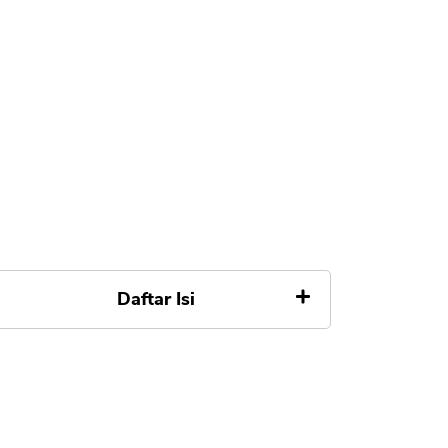
Daftar Isi
Daftar Saham yang Dulu Blue
Chip Sekarang Harganya Hancur
1. Unilever UNVR