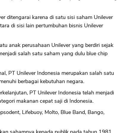
CANCEL
OK
 ditengarai karena di satu sisi saham Unilever
ra di sisi lain pertumbuhan bisnis Unilever
atu anak perusahaan Unilever yang berdiri sejak
enjadi salah satu saham yang dulu blue chip
al, PT Unilever Indonesia merupakan salah satu
enuhi berbagai kebutuhan negara.
kelanjutan, PT Unilever Indonesia telah menjadi
tegori makanan cepat saji di Indonesia.
epsodent, Lifebuoy, Molto, Blue Band, Bango,
arkan sahamnya kepada publik pada tahun 1981