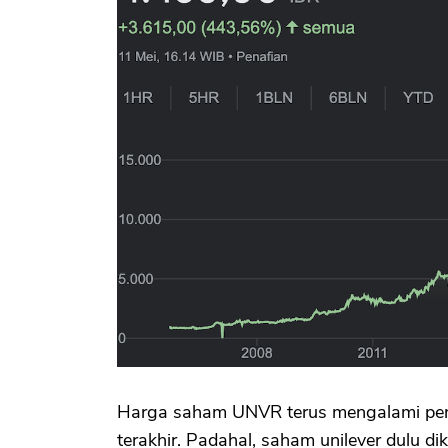
Harga saham UNVR terus mengalami penu
terakhir. Padahal, saham unilever dulu di