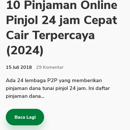
10 Pinjaman Online
Sekuritas Saham
Pinjol 24 jam Cepat
Bank Digital
Crypto
Cair Terpercaya
Assets Crypto
(2024)
Exchange
Asuransi
15 Juli 2018
29
Komentar
Asuransi Jiwa
Ada 24 lembaga P2P yang memberikan
Asuransi Kesehatan
pinjaman dana tunai pinjol 24 jam. Ini daftar
Asuransi Syariah
pinjaman dana...
Baca Lagi