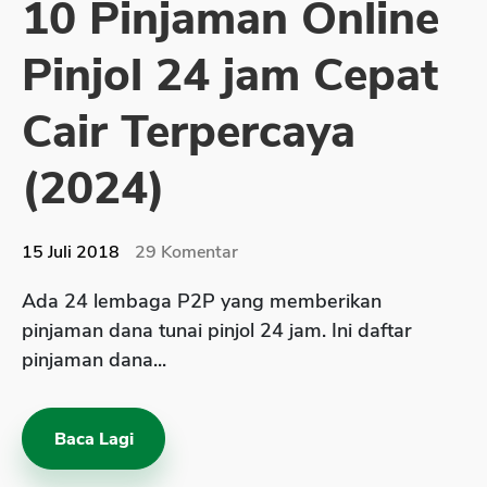
10 Pinjaman Online
Sekuritas Saham
Pinjol 24 jam Cepat
Bank Digital
Crypto
Cair Terpercaya
Assets Crypto
(2024)
Exchange
Asuransi
15 Juli 2018
29
Komentar
Asuransi Jiwa
Ada 24 lembaga P2P yang memberikan
Asuransi Kesehatan
pinjaman dana tunai pinjol 24 jam. Ini daftar
Asuransi Syariah
pinjaman dana...
Baca Lagi