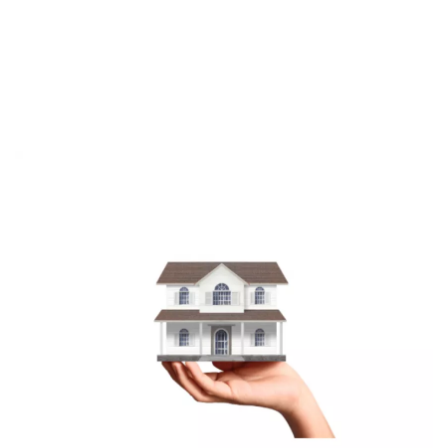
B. Kelemahan KPR
Sekuritas Saham
1. Wajib Jaminan Rumah
Bank Digital
2. Proses Lama
3. Banyak Persyaratan
Crypto
4. Tujuan Kredit Terbatas
Assets Crypto
Exchange
Asuransi
Asuransi Jiwa
Asuransi Kesehatan
Asuransi Syariah