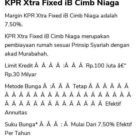
KPR Xtra Fixed iB Cimb Niaga
Margin KPR Xtra Fixed iB Cimb Niaga adalah
7.50%.
KPR Xtra Fixed iB Cimb Niaga merupakan
pembiayaan rumah sesuai Prinsip Syariah dengan
akad Murabahah.
Limit Kredit Â Â Â Â :Â Â Â Rp.100 Juta â€“
Rp.30 Milyar
Metode Bunga Â :Â Â Â Tetap Â Â Â Â Â Â
Â Â Â Â Â Â Â Â Â Â Â Â Â Â Â Â Â Â
Â Â Â Â Â Â Â Â Â Â Â Â Â Â Efektif
Annuitas
Suku Bunga* Â Â Â : Â Mulai Dari 7.50% Efektif
Per Tahun