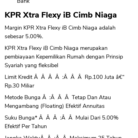
Bank
KPR Xtra Flexy iB Cimb Niaga
Margin KPR Xtra Flexy iB Cimb Niaga adalah
sebesar 5.00%.
KPR Xtra Flexy iB Cimb Niaga merupakan
pembiayaan Kepemilikan Rumah dengan Prinsip
Syariah yang fleksibel
Limit Kredit Â Â Â Â :Â Â Â Rp.100 Juta â€“
Rp.30 Miliar
Metode Bunga Â :Â Â Â Tetap Dan Atau
Mengambang (Floating) Efektif Annuitas
Suku Bunga* Â Â Â :Â Â Mulai Dari 5.00%
Efektif Per Tahun