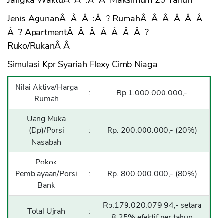
Jangka WaktuÂ Â :Â Â Maksimum 25 Tahun
Jenis AgunanÂ Â Â :Â ? RumahÂ Â Â Â Â Â
Â ? ApartmentÂ Â Â Â Â Â Â ?
Ruko/RukanÂ Â
Simulasi Kpr Syariah Flexy Cimb Niaga
Nilai Aktiva/Harga
:
Rp.1.000.000.000,-
Rumah
Uang Muka
(Dp)/Porsi
:
Rp. 200.000.000,- (20%)
Nasabah
Pokok
Pembiayaan/Porsi
:
Rp. 800.000.000,- (80%)
Bank
Rp.179.020.079,94,- setara
Total Ujrah
:
8.25% efektif per tahun