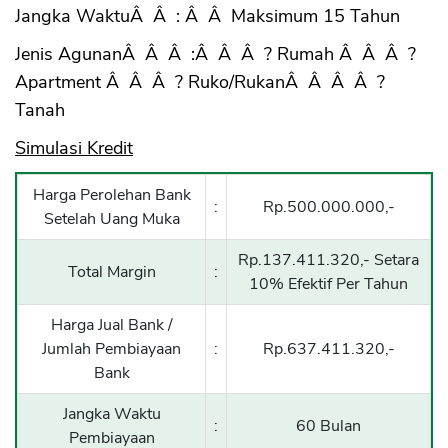
Jangka WaktuÂ Â : Â Â Maksimum 15 Tahun
Jenis AgunanÂ Â Â :Â Â Â ? Rumah Â Â Â ?
Apartment Â Â Â ? Ruko/RukanÂ Â Â Â ?
Tanah
Simulasi Kredit
Harga Perolehan Bank
:
Rp.500.000.000,-
Setelah Uang Muka
Rp.137.411.320,- Setara
Total Margin
:
10% Efektif Per Tahun
Harga Jual Bank /
Jumlah Pembiayaan
:
Rp.637.411.320,-
Bank
CANCEL
OK
Jangka Waktu
:
60 Bulan
Pembiayaan