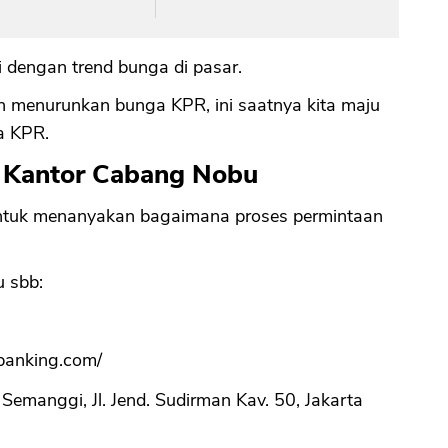
CANCEL
OK
i dengan trend bunga di pasar.
h menurunkan bunga KPR, ini saatnya kita maju
a KPR.
n Kantor Cabang Nobu
u untuk menanyakan bagaimana proses permintaan
 sbb:
banking.com/
emanggi, Jl. Jend. Sudirman Kav. 50, Jakarta