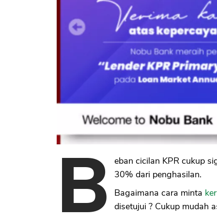
B
eban cicilan KPR cukup si
30% dari penghasilan.
Bagaimana cara minta
ke
disetujui ? Cukup mudah a