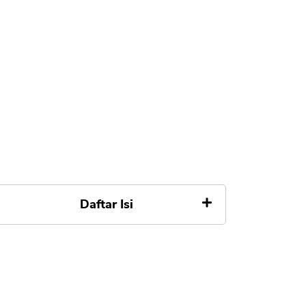
Daftar Isi
1. Pantau Suku Bunga Acuan BI
Rate
2. Cek Bunga Pinjaman KPR di