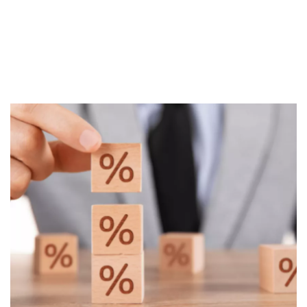
Kesimpulan
Sekuritas Saham
Bank Digital
Crypto
Assets Crypto
Exchange
Asuransi
Asuransi Jiwa
Asuransi Kesehatan
Asuransi Syariah