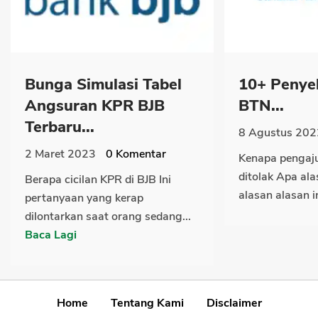
Bunga Simulasi Tabel
10+ Penye
Angsuran KPR BJB
BTN...
Terbaru...
8 Agustus 202
2 Maret 2023
0
Komentar
Kenapa pengaj
ditolak Apa al
Berapa cicilan KPR di BJB Ini
alasan alasan in
pertanyaan yang kerap
dilontarkan saat orang sedang...
Baca Lagi
Home
Tentang Kami
Disclaimer