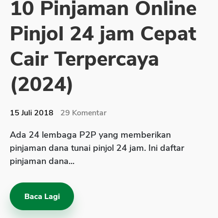
10 Pinjaman Online
Sekuritas Saham
Pinjol 24 jam Cepat
Bank Digital
Crypto
Cair Terpercaya
Assets Crypto
(2024)
Exchange
Asuransi
15 Juli 2018
29
Komentar
Asuransi Jiwa
Ada 24 lembaga P2P yang memberikan
Asuransi Kesehatan
pinjaman dana tunai pinjol 24 jam. Ini daftar
Asuransi Syariah
pinjaman dana...
Baca Lagi