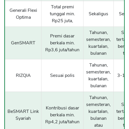
Total premi
Generali Flexi
tunggal min.
Sekaligus
Seka
Optima
Rp25 juta,
Tahunan,
Sam
Premi dasar
semesteran,
terta
GenSMART
berkala min.
kuartalan,
berus
Rp3,6 juta/tahun
bulanan
ta
Tahunan,
semesteran,
RIZQIA
Sesuai polis
3-10 
kuartalan,
bulanan
Tahunan,
semesteran,
Sam
Kontribusi dasar
BeSMART Link
kuartalan,
terta
berkala min.
Syariah
bulanan
berus
Rp4,2 juta/tahun
atau
ta