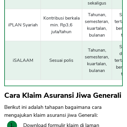
sekaligus
Tahunan,
Sam
Kontribusi berkala
semesteran,
terta
iPLAN Syariah
min. Rp3,6
kuartalan,
berus
juta/tahun
bulanan
ta
Sam
Tahunan,
den
semesteran,
iSALAAM
Sesuai polis
terta
kuartalan,
berus
bulanan
ta
Cara Klaim Asuransi Jiwa Generali
Berikut ini adalah tahapan bagaimana cara
mengajukan klaim asuransi jiwa Generali:
Download formulir klaim di laman