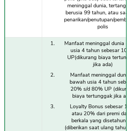
meninggal dunia, tertangg
berusia 99 tahun, atau saat
penarikan/penutupan/pemba
polis
Manfaat meninggal dunia di
usia 4 tahun sebesar 10
UP(dikurang biaya tertung
jika ada)
Manfaat meninggal dunia 
bawah usia 4 tahun sebes
20% s/d 80% UP (dikura
biaya tertunggak jika ad
Loyalty Bonus sebesar 1
atau 20% dari premi das
berkala yang disetahunk
(diberikan saat ulang tahun 