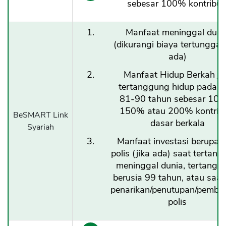
sebesar 100% kontribus
Manfaat meninggal duni
(dikurangi biaya tertunggak 
ada)
Manfaat Hidup Berkah ji
tertanggung hidup pada u
81-90 tahun sebesar 100
150% atau 200% kontribu
BeSMART Link
dasar berkala
Syariah
Manfaat investasi berupa ni
polis (jika ada) saat tertan
meninggal dunia, tertangg
berusia 99 tahun, atau saat
penarikan/penutupan/pemba
polis