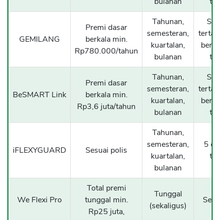
bulanan
ta
Tahunan,
Sam
Premi dasar
semesteran,
terta
GEMILANG
berkala min.
kuartalan,
berus
Rp780.000/tahun
bulanan
ta
Tahunan,
Sam
Premi dasar
semesteran,
terta
BeSMART Link
berkala min.
kuartalan,
berus
Rp3,6 juta/tahun
bulanan
ta
Tahunan,
semesteran,
5 da
iFLEXYGUARD
Sesuai polis
kuartalan,
ta
bulanan
Total premi
Tunggal
We Flexi Pro
tunggal min.
Seka
(sekaligus)
Rp25 juta,