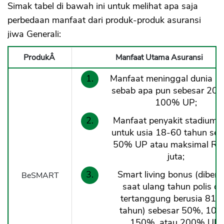
Simak tabel di bawah ini untuk melihat apa saja
perbedaan manfaat dari produk-produk asuransi
jiwa Generali:
ProdukÂ
Manfaat Utama Asuransi
Manfaat meninggal dunia k
sebab apa pun sebesar 20%
100% UP;
Manfaat penyakit stadium a
untuk usia 18-60 tahun seb
50% UP atau maksimal R
juta;
Smart living bonus (diberi
BeSMART
saat ulang tahun polis d
tertanggung berusia 81-
tahun) sebesar 50%, 100
150%, atau 200% UP;