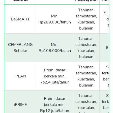
Tahunan,
5, 10
Min.
semesteran,
BeSMART
dan
Rp289.000/tahun
kuartalan,
ta
bulanan
Tahunan,
CEMERLANG
Min.
semesteran,
8 t
Scholar
Rp108.000/bulan
kuartalan,
bulanan
Tahunan,
Sam
Premi dasar
semesteran,
terta
iPLAN
berkala min.
kuartalan,
berus
Rp2,4 juta/tahun
bulanan
ta
Tahunan,
Sam
Premi dasar
semesteran,
terta
iPRIME
berkala min.
kuartalan,
berus
Rp12 juta/tahun