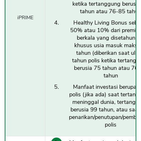
ketika tertanggung berusia
tahun atau 76-85 tahu
iPRIME
Healthy Living Bonus sebe
50% atau 10% dari premi d
berkala yang disetahunk
khusus usia masuk maks.
tahun (diberikan saat ula
tahun polis ketika tertang
berusia 75 tahun atau 76
tahun
Manfaat investasi berupa ni
polis (jika ada) saat tertan
meninggal dunia, tertangg
berusia 99 tahun, atau saat
penarikan/penutupan/pemba
polis