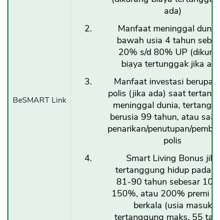
ada)
CANCEL
OK
Manfaat meninggal dunia 
bawah usia 4 tahun sebes
20% s/d 80% UP (dikura
biaya tertunggak jika ad
Manfaat investasi berupa ni
polis (jika ada) saat tertan
BeSMART Link
meninggal dunia, tertangg
berusia 99 tahun, atau saat
penarikan/penutupan/pemba
polis
Smart Living Bonus jika
tertanggung hidup pada u
81-90 tahun sebesar 100
150%, atau 200% premi d
berkala (usia masuk
tertanggung maks. 55 tah