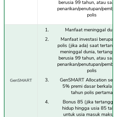
berusia 99 tahun, atau saat
penarikan/penutupan/pemba
polis
Manfaat meninggal duni
Manfaat investasi berupa ni
polis (jika ada) saat tertan
meninggal dunia, tertangg
berusia 99 tahun, atau saat
penarikan/penutupan/pemba
polis
GenSMART Allocation sebe
GenSMART
5% premi dasar berkala da
tahun polis pertama
Bonus 85 (jika tertanggu
hidup hingga usia 85 tah
untuk usia masuk maks. 