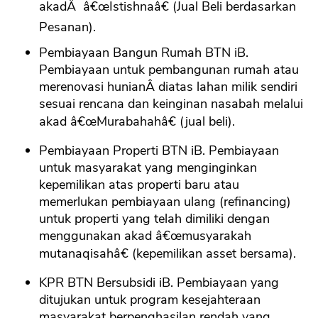
akadÂ â€œIstishnaâ€ (Jual Beli berdasarkan
Pesanan).
Pembiayaan Bangun Rumah BTN iB.
Pembiayaan untuk pembangunan rumah atau
merenovasi hunianÂ diatas lahan milik sendiri
sesuai rencana dan keinginan nasabah melalui
akad â€œMurabahahâ€ (jual beli).
Pembiayaan Properti BTN iB. Pembiayaan
untuk masyarakat yang menginginkan
kepemilikan atas properti baru atau
memerlukan pembiayaan ulang (refinancing)
untuk properti yang telah dimiliki dengan
menggunakan akad â€œmusyarakah
mutanaqisahâ€ (kepemilikan asset bersama).
KPR BTN Bersubsidi iB. Pembiayaan yang
ditujukan untuk program kesejahteraan
masyarakat berpenghasilan rendah yang