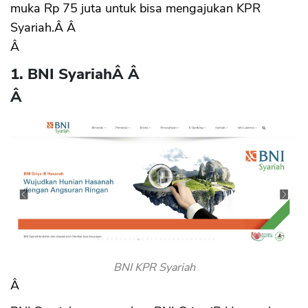
muka Rp 75 juta untuk bisa mengajukan KPR
Syariah.Â Â
Â
1. BNI Syariah
Â Â
Â
BNI KPR Syariah
Â