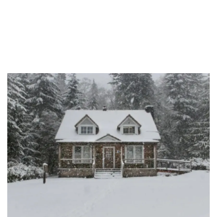
Sekuritas Saham
Bank Digital
Crypto
Assets Crypto
Exchange
Asuransi
Asuransi Jiwa
Asuransi Kesehatan
Asuransi Syariah