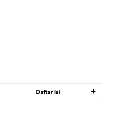
Daftar Isi
Apa Itu KPR Bersubsidi
Keuntungan KPR Bersubsidi
1. Jangka waktu KPR hingga