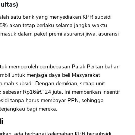
uitas)
salah satu bank yang menyediakan KPR subsidi
CANCEL
OK
% akan tetap berlaku selama jangka waktu
termasuk dalam paket premi asuransi jiwa, asuransi
 untuk memperoleh pembebasan Pajak Pertambahan
ambil untuk menjaga daya beli Masyarakat
umah subsidi. Dengan demikian, setiap unit
k sebesar Rp16â€“24 juta. Ini memberikan insentif
sidi tanpa harus membayar PPN, sehingga
erjangkau bagi mereka.
i
urkan, ada berbagai kelemahan KPR bersubsidi