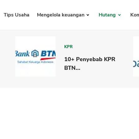
Tips Usaha
Mengelola keuangan
Hutang
Kom
KPR
10+ Penyebab KPR
BTN...