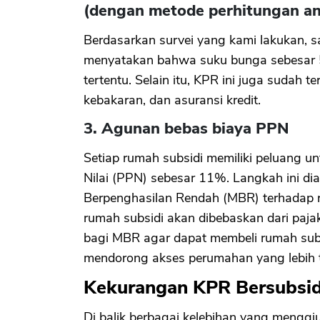
(dengan metode perhitungan an
Berdasarkan survei yang kami lakukan, 
menyatakan bahwa suku bunga sebesar 5
tertentu. Selain itu, KPR ini juga sudah 
kebakaran, dan asuransi kredit.
3. Agunan bebas biaya PPN
Setiap rumah subsidi memiliki peluang
Nilai (PPN) sebesar 11%. Langkah ini di
Berpenghasilan Rendah (MBR) terhadap r
rumah subsidi akan dibebaskan dari paja
bagi MBR agar dapat membeli rumah sub
mendorong akses perumahan yang lebih t
Kekurangan KPR Bersubsid
Di balik berbagai kelebihan yang menggi