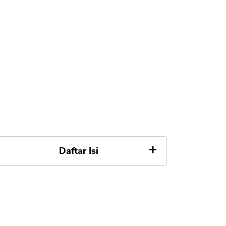
Daftar Isi
Jenis Instrumen Investasi di Bank
DBS
1. Deposito