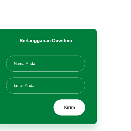
Terjangkau
4. Risiko Relatif Rendah
5. Pelayanan Investasi Lengkap
dan Mudah
Kekurangan Investasi di Bank
Berlangganan Duwitmu
DBS
1. Salah Kaprah Investasi dan
Tabungan
2. Tidak Semua Instrumen
Investasi Dijual Bank
3. Keuntungan Relatif Kecil
4. Dikenai Biaya Administrasi
Tambahan