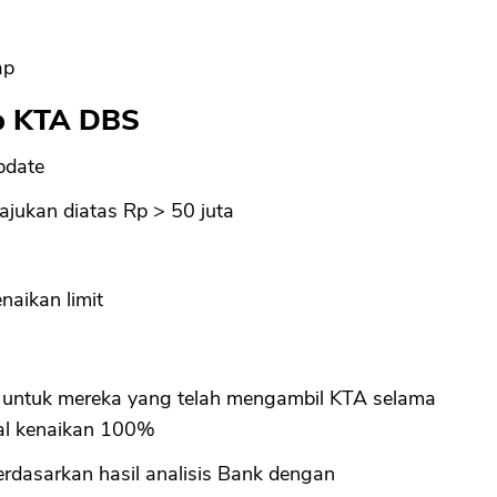
CANCEL
OK
ap
Up KTA DBS
pdate
jukan diatas Rp > 50 juta
naikan limit
 untuk mereka yang telah mengambil KTA selama
al kenaikan 100%
erdasarkan hasil analisis Bank dengan