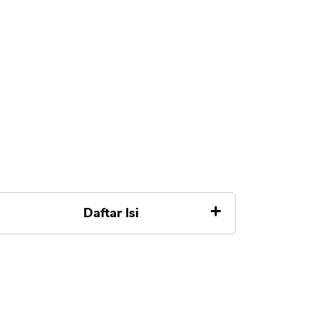
Daftar Isi
1. Hubungi Call Center DBS KTA
2. Syarat Pengajuan Top Up KTA
DBS