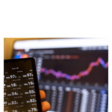
Sekuritas Saham
Bank Digital
Crypto
Assets Crypto
Exchange
Asuransi
Asuransi Jiwa
Asuransi Kesehatan
Asuransi Syariah