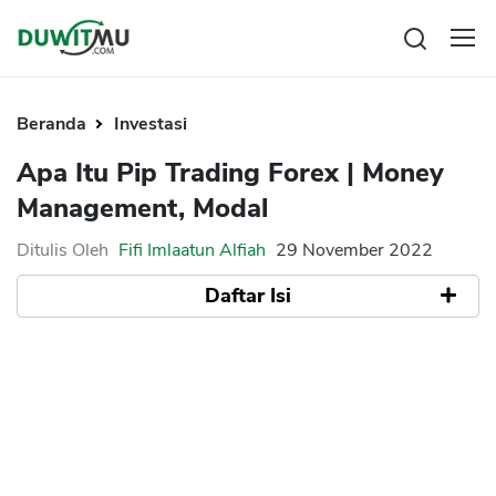
Tabungan
Reksadana
Beranda
Investasi
Emas
Pengeluaran
Apa Itu Pip Trading Forex | Money
Saham
Asuransi
Management, Modal
Kartu Kredit
Bitcoin
Rencana Keuangan
KPR
Investasi
Ditulis Oleh
Fifi Imlaatun Alfiah
29 November 2022
Pinjaman
Mengelola keuangan
KTA
Daftar Isi
Kartu Kredit
Pinjaman Online
KTA
Hutang
Pengertian Pip Trading Forex
KPR
Cara menghitung pip pada forex
Kredit Usaha
a. Menghitung Pip Manual
b. Menghitung PIP Instan
Pinjaman Online
Kesimpulan
Broker Forex