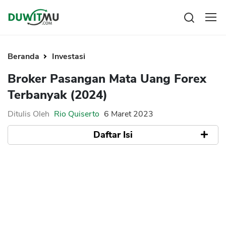
Tabungan
Reksadana
Beranda
Investasi
Emas
Pengeluaran
Broker Pasangan Mata Uang Forex
Saham
Asuransi
Terbanyak (2024)
Kartu Kredit
Bitcoin
Rencana Keuangan
KPR
Investasi
Ditulis Oleh
Rio Quiserto
6 Maret 2023
Pinjaman
Mengelola keuangan
KTA
Daftar Isi
Kartu Kredit
Pinjaman Online
KTA
Hutang
Exness
KPR
Pepperstone
Kredit Usaha
XM
Pinjaman Online
FBS
AvaTrade
Broker Forex