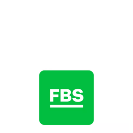
HotForex
Sekuritas Saham
eToro
Bank Digital
Crypto
Assets Crypto
Exchange
Asuransi
Asuransi Jiwa
Asuransi Kesehatan
Asuransi Syariah