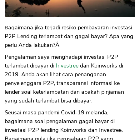
#2 Mulai dengan Investasi Kecil
#3 Pelajari Baik - Baik Peminjam (Super
Penting!)
#4 Pilih P2P Terdaftar di OJK
#5 Rating A Tidak Menjamin Tidak Gagal
Bagaimana jika terjadi resiko pembayaran investasi
Bayar
P2P Lending terlambat dan gagal bayar? Apa yang
Resiko Platform P2P Lending Bangkrut,
perlu Anda lakukan?Â
Bubar
Kesimpulan
Pengalaman saya menghadapi investasi P2P
terlambat dibayar di
Investree
dan Koinworks di
2019. Anda akan lihat cara penanganan
penyelenggara P2P, transparansi informasi ke
lender soal keterlambatan dan apakah pinjaman
yang sudah terlambat bisa dibayar.
Seusai masa pandemi Covid-19 melanda,
bagaimana soal pengalaman gagal bayar di
investasi P2P lending Koinworks dan Investree.
Bagaimana pula jika perusahaan P2P yang